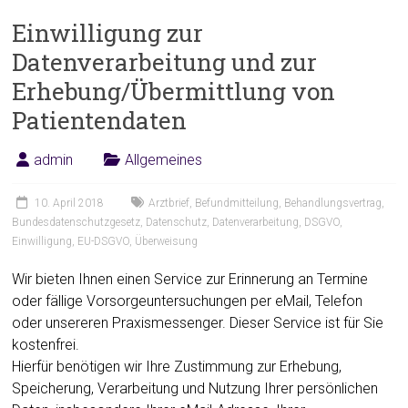
Einwilligung zur
Datenverarbeitung und zur
Erhebung/Übermittlung von
Patientendaten
admin
Allgemeines
10. April 2018
Arztbrief
,
Befundmitteilung
,
Behandlungsvertrag
,
Bundesdatenschutzgesetz
,
Datenschutz
,
Datenverarbeitung
,
DSGVO
,
Einwilligung
,
EU-DSGVO
,
Überweisung
Wir bieten Ihnen einen Service zur Erinnerung an Termine
oder fällige Vorsorgeuntersuchungen per eMail, Telefon
oder unsereren Praxismessenger. Dieser Service ist für Sie
kostenfrei.
Hierfür benötigen wir Ihre Zustimmung zur Erhebung,
Speicherung, Verarbeitung und Nutzung Ihrer persönlichen