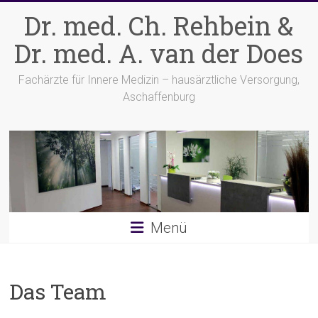
Zum
Dr. med. Ch. Rehbein &
Inhalt
springen
Dr. med. A. van der Does
Fachärzte für Innere Medizin – hausärztliche Versorgung,
Aschaffenburg
Menü
Das Team