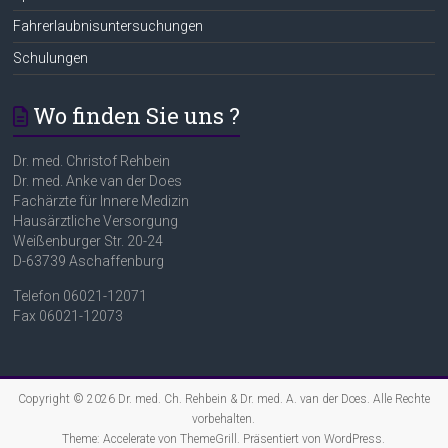
Fahrerlaubnisuntersuchungen
Schulungen
Wo finden Sie uns ?
Dr. med. Christof Rehbein
Dr. med. Anke van der Does
Fachärzte für Innere Medizin
Hausärztliche Versorgung
Weißenburger Str. 20-24
D-63739 Aschaffenburg
Telefon 06021-12071
Fax 06021-12073
Copyright © 2026
Dr. med. Ch. Rehbein & Dr. med. A. van der Does
. Alle Rechte
vorbehalten.
Theme:
Accelerate
von ThemeGrill. Präsentiert von
WordPress
.