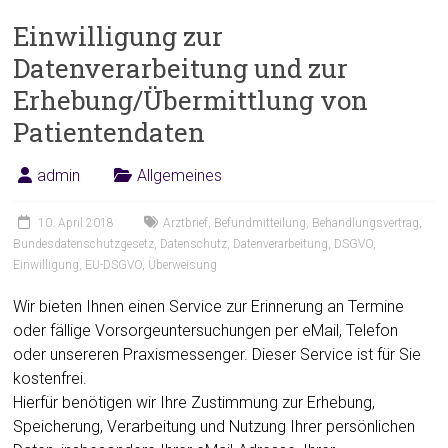
Einwilligung zur
Datenverarbeitung und zur
Erhebung/Übermittlung von
Patientendaten
admin
Allgemeines
10. April 2018
Arztbrief
,
Befundmitteilung
,
Behandlungsvertrag
,
Bundesdatenschutzgesetz
,
Datenschutz
,
Datenverarbeitung
,
DSGVO
,
Einwilligung
,
EU-DSGVO
,
Überweisung
Wir bieten Ihnen einen Service zur Erinnerung an Termine
oder fällige Vorsorgeuntersuchungen per eMail, Telefon
oder unsereren Praxismessenger. Dieser Service ist für Sie
kostenfrei.
Hierfür benötigen wir Ihre Zustimmung zur Erhebung,
Speicherung, Verarbeitung und Nutzung Ihrer persönlichen