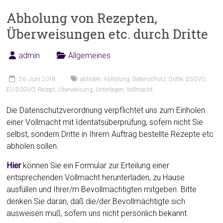
Abholung von Rezepten,
Überweisungen etc. durch Dritte
admin
Allgemeines
26. Juni 2018
abholen
,
Abholung
,
Datenschutz
,
Dritte
,
DSGVO
,
EU-DSGVO
,
Rezept
,
Überweisung
,
Unterlagen
,
Vollmacht
Die Datenschutzverordnung verpflichtet uns zum Einholen
einer Vollmacht mit Identätsüberprüfung, sofern nicht Sie
selbst, sondern Dritte in Ihrem Auftrag bestellte Rezepte etc
abholen sollen.
Hier
können Sie ein Formular zur Erteilung einer
entsprechenden Vollmacht herunterladen, zu Hause
ausfüllen und Ihrer/m Bevollmächtigten mitgeben. Bitte
denken Sie daran, daß die/der Bevollmächtigte sich
ausweisen muß, sofern uns nicht persönlich bekannt.