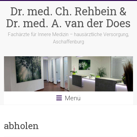
Zum
Dr. med. Ch. Rehbein &
Inhalt
springen
Dr. med. A. van der Does
Fachärzte für Innere Medizin – hausärztliche Versorgung,
Aschaffenburg
Menü
abholen