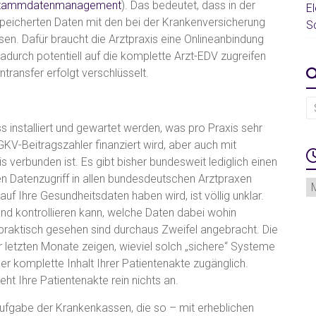
nstammdatenmanagement
). Das bedeutet, dass in der
E
peicherten Daten mit den bei der Krankenversicherung
S
n. Dafür braucht die Arztpraxis eine Onlineanbindung
durch potentiell auf die komplette Arzt-EDV zugreifen
ntransfer erfolgt verschlüsselt.
 installiert und gewartet werden, was pro Praxis sehr
 GKV-Beitragszahler finanziert wird, aber auch mit
s verbunden ist. Es gibt bisher bundesweit lediglich einen
en Datenzugriff in allen bundesdeutschen Arztpraxen
Äl
 auf Ihre Gesundheitsdaten haben wird, ist völlig unklar.
Be
nd kontrollieren kann, welche Daten dabei wohin
 praktisch gesehen sind durchaus Zweifel angebracht. Die
r letzten Monate zeigen, wieviel solch „sichere“ Systeme
er komplette Inhalt Ihrer Patientenakte zugänglich.
t Ihre Patientenakte rein nichts an.
Aufgabe der Krankenkassen, die so – mit erheblichen