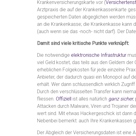
Krankenversicherungskarte vor (
Versicherte
Arztpraxis die auf der Krankenkassenkarte ges
gespeicherten Daten abgeglichen werden müsse
an die Krankenkasse; die Krankenkasse kann da
(auch wenn sie das -noch- nicht darf). Der Date
Damit sind viele kritische Punkte verknüpft:
Die notwendige
elektronische Infrastruktur
muss
viel Geld kostet, das teils aus den Geldern der
erheblichen Folgekosten für jede einzelne Praxi
Anbieter, der dadurch quasi ein Monopol auf d
erhält. Wer dann schlussendlich wirklich Zugriff
Durch den verschlüsselten Transfer kann niema
fliessen.
Offiziell
ist alles natürlich
ganz sicher
,
Attacken durch Malware, Viren und Trojaner de
wert sind. Mit etwas Hackergeschick ist dann d
Nebenbei bemerkt: auch Ihre Krankenkassen geh
Der Abgleich der Versicherungsdaten ist eine 