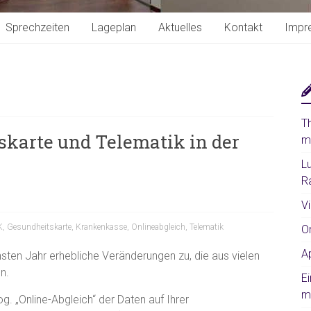
Sprechzeiten
Lageplan
Aktuelles
Kontakt
Impr
T
skarte und Telematik in der
m
L
R
V
K
,
Gesundheitskarte
,
Krankenkasse
,
Onlineabgleich
,
Telematik
O
A
ten Jahr erhebliche Veränderungen zu, die aus vielen
n.
E
m
g. „Online-Abgleich“ der Daten auf Ihrer